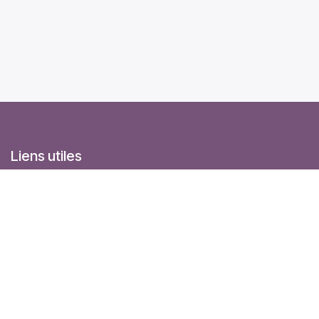
Liens utiles
Accueil
À propos de nous
Produits
Interventions
Légal
Politique vie privée
Aide
Contactez-nous